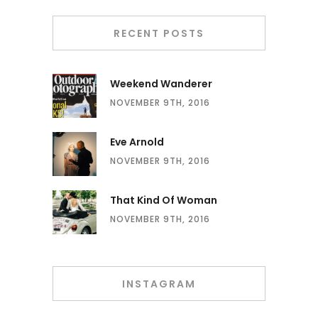
RECENT POSTS
Weekend Wanderer
NOVEMBER 9TH, 2016
Eve Arnold
NOVEMBER 9TH, 2016
That Kind Of Woman
NOVEMBER 9TH, 2016
INSTAGRAM