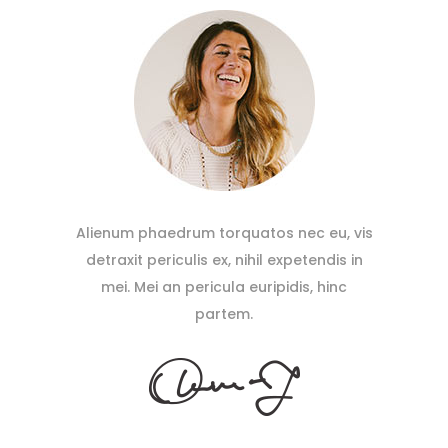
Alienum phaedrum torquatos nec eu, vis
detraxit periculis ex, nihil expetendis in
mei. Mei an pericula euripidis, hinc
partem.