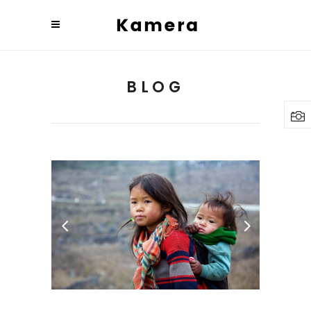
myhouseoffurniture.com
link slot gacor
slot online
situs togel
link gacor
situs togel
slot gacor
slot gacor
situs togel
slot gacor
toto togel
jacktoto
toto togel
toto togel
situs slot
situs slot
jacktoto
jacktoto
situs slot
link slot
slot resmi
situs slot
jacktoto
jacktoto
BLOG