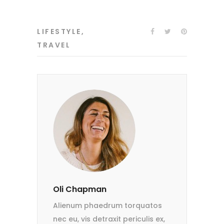
LIFESTYLE
,
TRAVEL
Oli Chapman
Alienum phaedrum torquatos
nec eu, vis detraxit periculis ex,