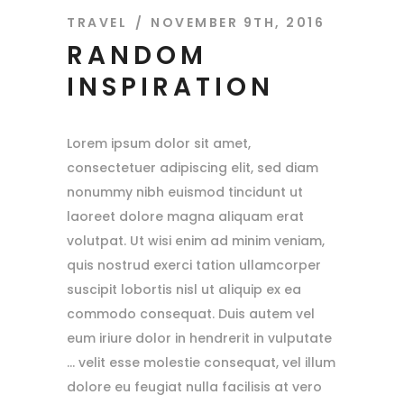
TRAVEL
NOVEMBER 9TH, 2016
RANDOM
INSPIRATION
Lorem ipsum dolor sit amet,
consectetuer adipiscing elit, sed diam
nonummy nibh euismod tincidunt ut
laoreet dolore magna aliquam erat
volutpat. Ut wisi enim ad minim veniam,
quis nostrud exerci tation ullamcorper
suscipit lobortis nisl ut aliquip ex ea
commodo consequat. Duis autem vel
eum iriure dolor in hendrerit in vulputate
… velit esse molestie consequat, vel illum
dolore eu feugiat nulla facilisis at vero