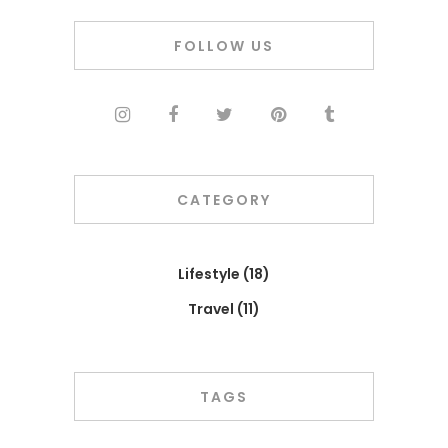
FOLLOW US
CATEGORY
Lifestyle
(18)
Travel
(11)
TAGS