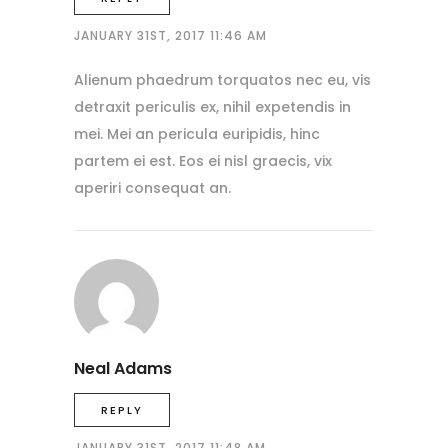
JANUARY 31ST, 2017 11:46 AM
Alienum phaedrum torquatos nec eu, vis
detraxit periculis ex, nihil expetendis in
mei. Mei an pericula euripidis, hinc
partem ei est. Eos ei nisl graecis, vix
aperiri consequat an.
Neal Adams
REPLY
JANUARY 31ST, 2017 11:48 AM