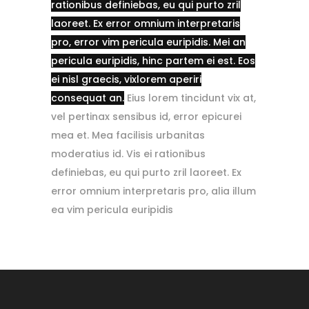
rationibus definiebas, eu qui purto zril
laoreet. Ex error omnium interpretaris
pro, error vim pericula euripidis. Mei an
pericula euripidis, hinc partem ei est. Eos
ei nisl graecis, vixlorem aperiri
consequat an.
Eius lorem tincidunt vix at,
vel pertinax sensibus id, error epicurei
mea et. Mea facilisis urbanitas
moderatius id. Vis ei rationibus
definiebas, eu qui purto zril laoreet. Ex
error omnium interpretaris pro, alia illum
ea vim pericula euripidis