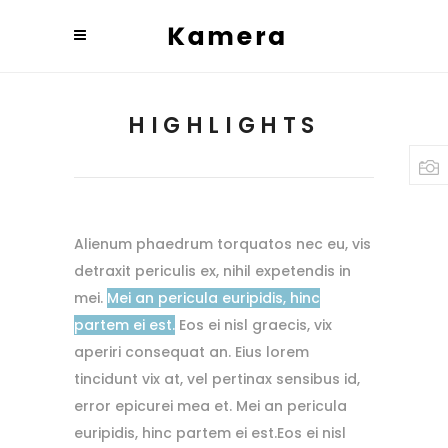
HIGHLIGHTS
Alienum phaedrum torquatos nec eu, vis
detraxit periculis ex, nihil expetendis in
mei.
Mei an pericula euripidis, hinc
partem ei est.
Eos ei nisl graecis, vix
aperiri consequat an. Eius lorem
tincidunt vix at, vel pertinax sensibus id,
error epicurei mea et. Mei an pericula
euripidis, hinc partem ei est.Eos ei nisl