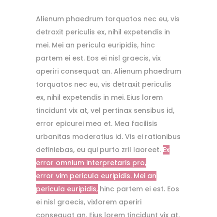
Alienum phaedrum torquatos nec eu, vis
detraxit periculis ex, nihil expetendis in
mei. Mei an pericula euripidis, hinc
partem ei est. Eos ei nisl graecis, vix
aperiri consequat an. Alienum phaedrum
torquatos nec eu, vis detraxit periculis
ex, nihil expetendis in mei. Eius lorem
tincidunt vix at, vel pertinax sensibus id,
error epicurei mea et. Mea facilisis
urbanitas moderatius id. Vis ei rationibus
definiebas, eu qui purto zril laoreet.
Ex
error omnium interpretaris pro,
error vim pericula euripidis. Mei an
pericula euripidis,
hinc partem ei est.
Eos
ei nisl graecis, vixlorem aperiri
consequat an.
Eius lorem tincidunt vix at,