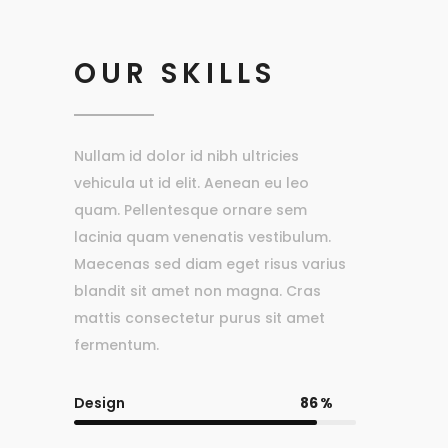
OUR SKILLS
Nullam id dolor id nibh ultricies
vehicula ut id elit. Aenean eu leo
quam. Pellentesque ornare sem
lacinia quam venenatis vestibulum.
Maecenas sed diam eget risus varius
blandit sit amet non magna. Cras
mattis consectetur purus sit amet
fermentum.
Design
86