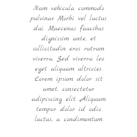
ntum
Nam vehicula commodo
Null
elit
pulvinar. Morbi vel luctus
ultr
m
dui. Maecenas faucibus
e
, nec
dignissim ante, et
q
t. In
sollicitudin eros rutrum
orna
m vel
viverra. Sed viverra leo
ve
tium
eget aliquam ultricies.
Ma
rper
Lorem ipsum dolor sit
eget
d in
amet, consectetur
si
Nam
adipiscing elit. Aliquam
Cras
bero.
tempor dolor id odio
luctus, a condimentum