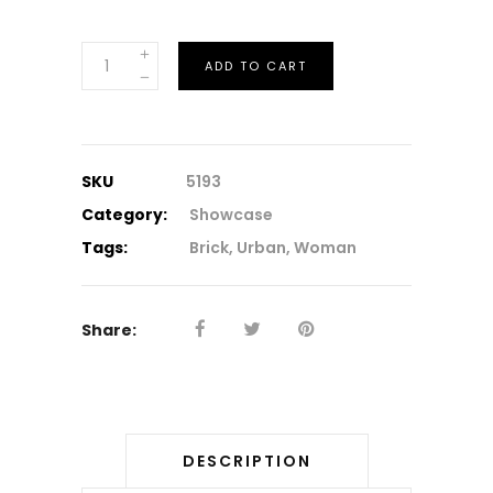
Downloadable
ADD TO CART
Product
quantity
SKU
5193
Category:
Showcase
Tags:
Brick
,
Urban
,
Woman
Share:
DESCRIPTION