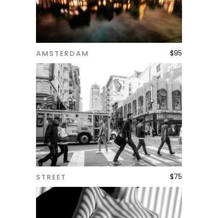
$
95
AMSTERDAM
ADD TO CART
$
75
STREET
ADD TO CART