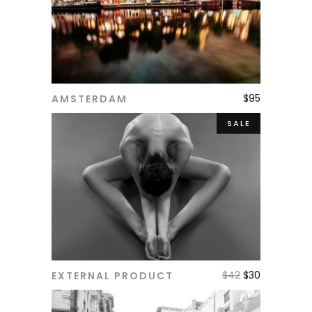
$
95
AMSTERDAM
ADD TO CART
SALE
$
42
$
30
EXTERNAL PRODUCT
ADD TO CART