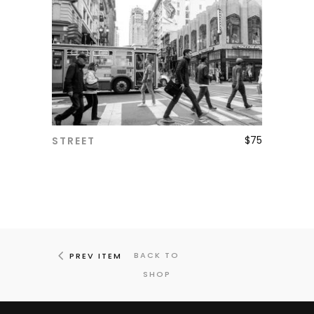
$
75
STREET
ADD TO CART
BACK TO
PREV ITEM
SHOP