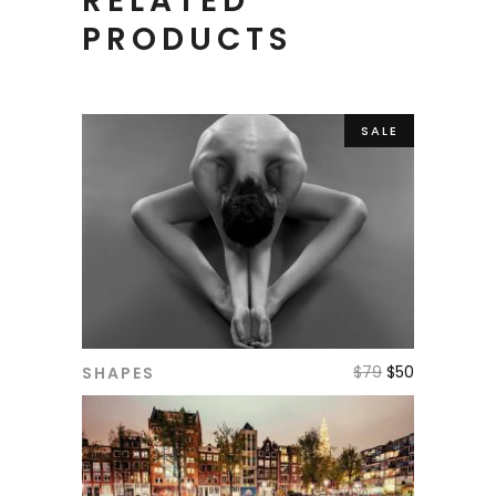
RELATED
PRODUCTS
SALE
$
79
$
50
SHAPES
ADD TO CART