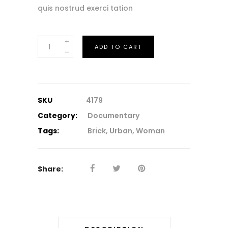
quis nostrud exerci tation
Stairs
ADD TO CART
quantity
SKU
4179
Category:
Documentary
Tags:
Brick
,
Urban
,
Woman
Share: