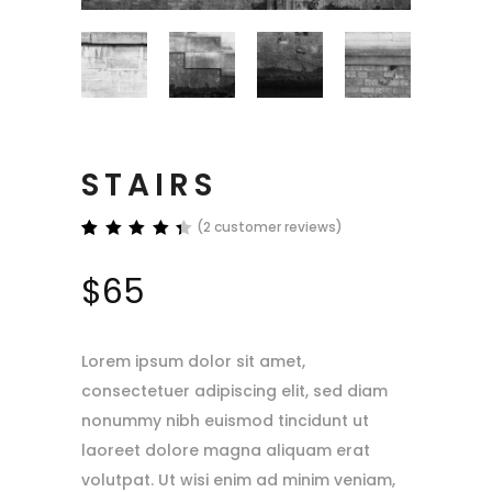
STAIRS
(
2
customer reviews)
Rated
2
4.50
$
65
out of
5
based
on
customer
Lorem ipsum dolor sit amet,
ratings
consectetuer adipiscing elit, sed diam
nonummy nibh euismod tincidunt ut
laoreet dolore magna aliquam erat
volutpat. Ut wisi enim ad minim veniam,